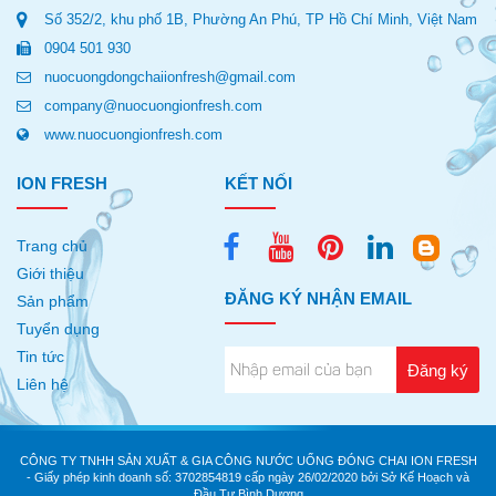
Số 352/2, khu phố 1B, Phường An Phú, TP Hồ Chí Minh, Việt Nam
0904 501 930
nuocuongdongchaiionfresh@gmail.com
company@nuocuongionfresh.com
www.nuocuongionfresh.com
ION FRESH
KẾT NỐI
Trang chủ
Giới thiệu
ĐĂNG KÝ NHẬN EMAIL
Sản phẩm
Tuyển dụng
Tin tức
Liên hệ
CÔNG TY TNHH SẢN XUẤT & GIA CÔNG NƯỚC UỐNG ĐÓNG CHAI ION FRESH
- Giấy phép kinh doanh số: 3702854819 cấp ngày 26/02/2020 bởi Sở Kế Hoạch và
Đầu Tư Bình Dương