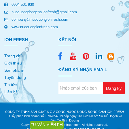
0904 501 930
nuocuongdongchaiionfresh@gmail.com
company@nuocuongionfresh.com
www.nuocuongionfresh.com
ION FRESH
KẾT NỐI
Trang chủ
Giới thiệu
ĐĂNG KÝ NHẬN EMAIL
Sản phẩm
Tuyển dụng
Tin tức
Liên hệ
CÔNG TY TNHH SẢN XUẤT & GIA CÔNG NƯỚC UỐNG ĐÓNG CHAI ION FRESH
- Giấy phép kinh doanh số: 3702854819 cấp ngày 26/02/2020 bởi Sở Kế Hoạch và
Đầu Tư Bình Dương
TƯ VẤN MIỄN PHÍ
Copyrights © 2020 nuocuongionfresh.com. All rights reserved.