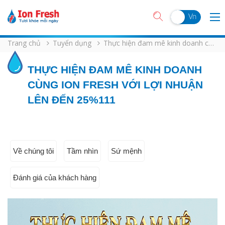
En
Vn
Trang chủ
Tuyển dụng
Thực hiện đam mê kinh doanh cùng iON FRESH với lợi nhuận lên đến 25%111
THỰC HIỆN ĐAM MÊ KINH DOANH
CÙNG ION FRESH VỚI LỢI NHUẬN
LÊN ĐẾN 25%111
Về chúng tôi
Tầm nhìn
Sứ mệnh
Đánh giá của khách hàng