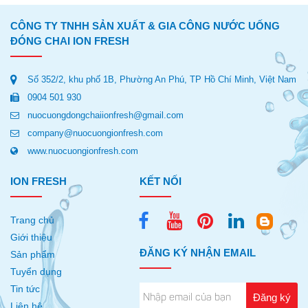
CÔNG TY TNHH SẢN XUẤT & GIA CÔNG NƯỚC UỐNG
ĐÓNG CHAI ION FRESH
Số 352/2, khu phố 1B, Phường An Phú, TP Hồ Chí Minh, Việt Nam
0904 501 930
nuocuongdongchaiionfresh@gmail.com
company@nuocuongionfresh.com
www.nuocuongionfresh.com
ION FRESH
KẾT NỐI
Trang chủ
Giới thiệu
ĐĂNG KÝ NHẬN EMAIL
Sản phẩm
Tuyển dụng
Tin tức
Liên hệ