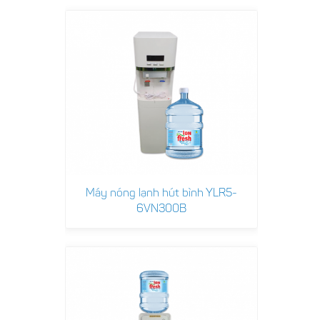
Máy nóng lạnh hút bình YLR5-
6VN300B