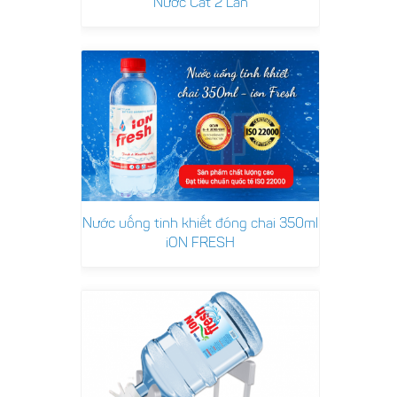
Nước Cất 2 Lần
Nước uống tinh khiết đóng chai 350ml
iON FRESH