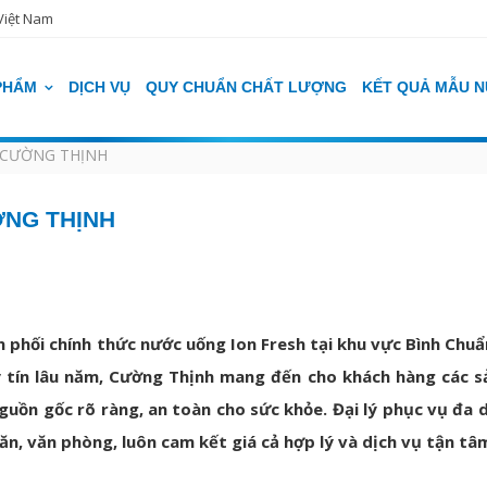
Việt Nam
PHẨM
DỊCH VỤ
QUY CHUẨN CHẤT LƯỢNG
KẾT QUẢ MẪU 
A CƯỜNG THỊNH
ỜNG THỊNH
 phối chính thức nước uống Ion Fresh tại khu vực Bình Chuẩn
y tín lâu năm, Cường Thịnh mang đến cho khách hàng các 
uồn gốc rõ ràng, an toàn cho sức khỏe. Đại lý phục vụ đa 
ăn, văn phòng, luôn cam kết giá cả hợp lý và dịch vụ tận tâ