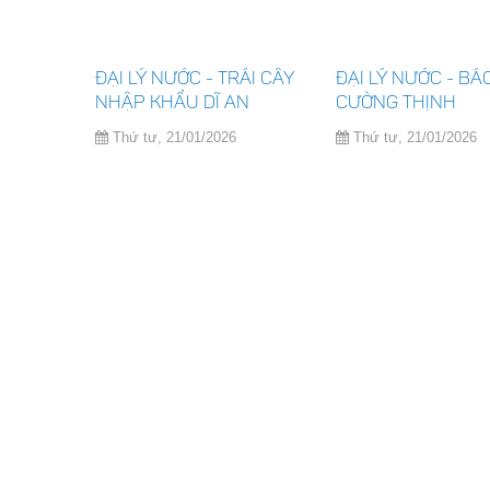
 kinh
ĐẠI LÝ NƯỚC - TRÁI CÂY
ĐẠI LÝ NƯỚC - B
RESH với
NHẬP KHẨU DĨ AN
CƯỜNG THỊNH
 25%
Thứ tư, 21/01/2026
Thứ tư, 21/01/2026