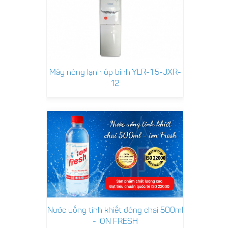
Máy nóng lạnh úp bình YLR-1.5-JXR-
12
Nước uống tinh khiết đóng chai 500ml
- iON FRESH