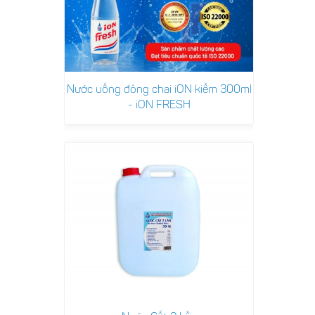
Nước uống đóng chai iON kiềm 300ml
- iON FRESH