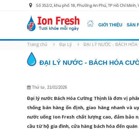
Số 352/2, khu phố 1B, Phường An Phú, TP Hồ Chí Minh, 
GIỚI THIỆU
SẢN 
Trang chủ
Đại Lý
ĐẠI LÝ NƯỚC - BÁCH HÓ
ĐẠI LÝ NƯỚC - BÁCH HÓA CƯ
Thứ tư, 21/01/2026
Đại lý nước Bách Hóa Cường Thịnh là đơn vị phân
thống bán hàng ổn định, giao hàng nhanh và u
nước uống Ion Fresh chất lượng cao, đảm bảo ng
cầu từ hộ gia đình, cửa hàng bách hóa đến quán 