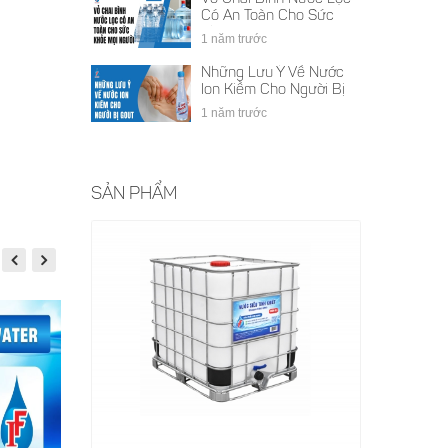
Có An Toàn Cho Sức
Khỏe Mọi Người
1 năm trước
Những Lưu Ý Về Nước
Ion Kiềm Cho Người Bị
Gout
1 năm trước
SẢN PHẨM