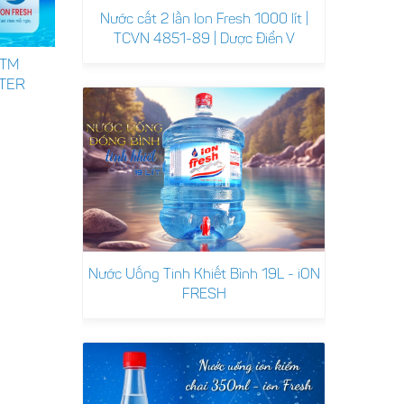
Nước cất 2 lần Ion Fresh 1000 lít |
TCVN 4851-89 | Dược Điển V
-TM
CÔNG TY TNHH NƯỚC
Thực hiện đam mê ki
TER
UỐNG ĐẠI QUÊN
doanh cùng iON FRES
lợi nhuận lên đến 25
Thứ sáu, 12/09/2025
Thứ ba, 27/02/2024
Nước Uống Tinh Khiết Bình 19L - iON
FRESH