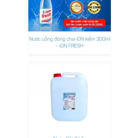
Nước uống đóng chai iON kiềm 300ml
- iON FRESH