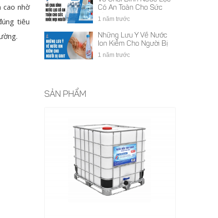
á cao nhờ
Có An Toàn Cho Sức
Khỏe Mọi Người
1 năm trước
đúng tiêu
hường.
Những Lưu Ý Về Nước
Ion Kiềm Cho Người Bị
Gout
1 năm trước
SẢN PHẨM