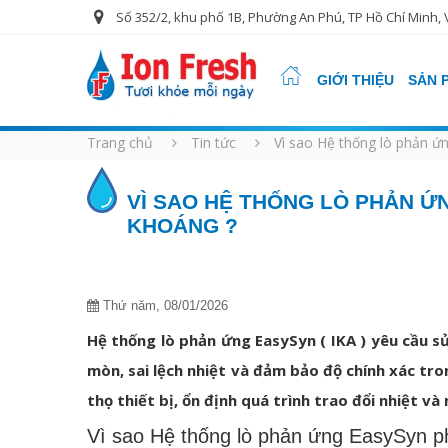
Số 352/2, khu phố 1B, Phường An Phú, TP Hồ Chí Minh, 
GIỚI THIỆU
SẢN 
Trang chủ
Tin tức
Vì sao Hệ thống lò phản ứ
VÌ SAO HỆ THỐNG LÒ PHẢN Ứ
KHOÁNG ?
Thứ năm, 08/01/2026
Hệ thống lò phản ứng EasySyn ( IKA ) yêu cầu s
mòn, sai lệch nhiệt và đảm bảo độ chính xác tro
thọ thiết bị, ổn định quá trình trao đổi nhiệt 
Vì sao Hệ thống lò phản ứng EasySyn p