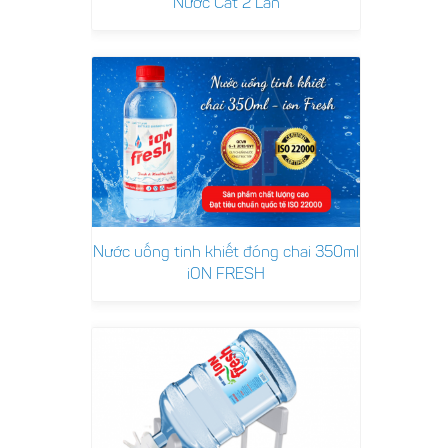
Nước Cất 2 Lần
Nước uống tinh khiết đóng chai 350ml
iON FRESH