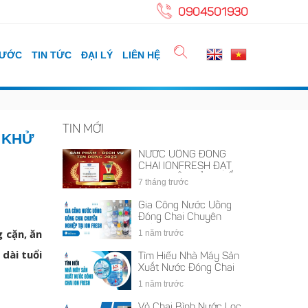
0904501930
NƯỚC
TIN TỨC
ĐẠI LÝ
LIÊN HỆ
TIN MỚI
 KHỬ
NƯỚC UỐNG ĐÓNG
CHAI IONFRESH ĐẠT
DANH HIỆU SẢN PHẨM
7 tháng trước
- DỊCH VỤ TIN DÙNG
2023
Gia Công Nước Uống
Đóng Chai Chuyên
Nghiệp Tại iON FRESH
 cặn, ăn
1 năm trước
dài tuổi
Tìm Hiểu Nhà Máy Sản
Xuất Nước Đóng Chai
iON FRESH
1 năm trước
Vỏ Chai Bình Nước Lọc