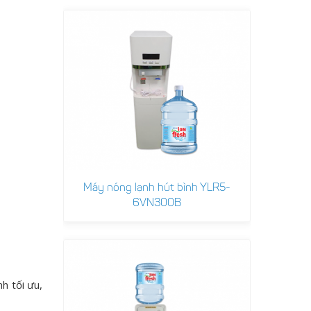
Máy nóng lạnh hút bình YLR5-
6VN300B
h tối ưu,