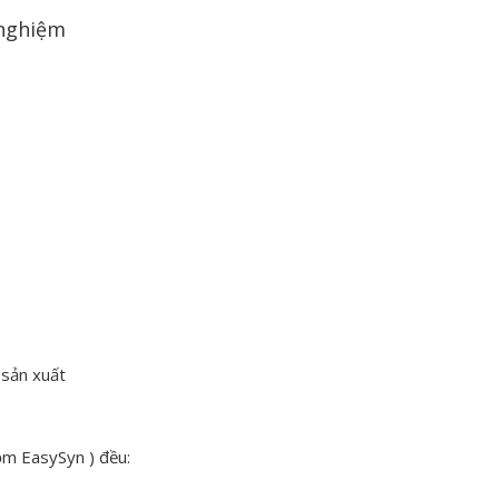
 nghiệm
 sản xuất
ồm EasySyn ) đều: