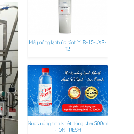
Máy nóng lạnh úp bình YLR-1.5-JXR-
12
Nước uống tinh khiết đóng chai 500ml
- iON FRESH