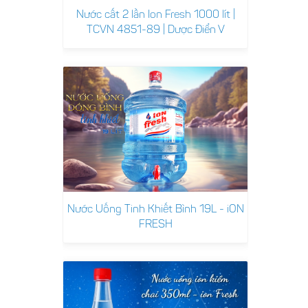
Nước cất 2 lần Ion Fresh 1000 lít |
TCVN 4851-89 | Dược Điển V
Nước Uống Tinh Khiết Bình 19L - iON
FRESH