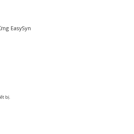
n ứng EasySyn
t bị.