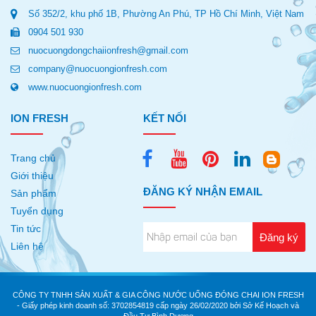
Số 352/2, khu phố 1B, Phường An Phú, TP Hồ Chí Minh, Việt Nam
0904 501 930
nuocuongdongchaiionfresh@gmail.com
company@nuocuongionfresh.com
www.nuocuongionfresh.com
ION FRESH
KẾT NỐI
Trang chủ
Giới thiệu
ĐĂNG KÝ NHẬN EMAIL
Sản phẩm
Tuyển dụng
Tin tức
Liên hệ
CÔNG TY TNHH SẢN XUẤT & GIA CÔNG NƯỚC UỐNG ĐÓNG CHAI ION FRESH
- Giấy phép kinh doanh số: 3702854819 cấp ngày 26/02/2020 bởi Sở Kế Hoạch và
Đầu Tư Bình Dương