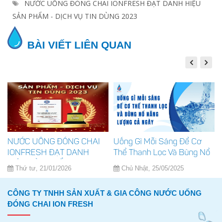
NƯỚC UỐNG ĐÓNG CHAI IONFRESH ĐẠT DANH HIỆU
SẢN PHẨM - DỊCH VỤ TIN DÙNG 2023
BÀI VIẾT LIÊN QUAN
NƯỚC UỐNG ĐÓNG CHAI
Uống Gì Mỗi Sáng Để Cơ
IONFRESH ĐẠT DANH
Thể Thanh Lọc Và Bùng Nổ
HIỆU SẢN PHẨM - DỊCH
Năng Lượng Cả Ngày
Thứ tư, 21/01/2026
Chủ Nhật, 25/05/2025
VỤ TIN DÙNG 2023
CÔNG TY TNHH SẢN XUẤT & GIA CÔNG NƯỚC UỐNG
ĐÓNG CHAI ION FRESH